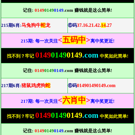
记住:
0149
0149
0149
.com 赚钱就是这么简单!
马兔狗牛
蛇
龙
37.16.21.42.
14
.27
215期6肖:
⑥码
<
五码中
>
215期: 每一次关注
离中奖更近!
0149
0149
0149
.com
找不到？牢记
中奖如此简单!
记住:
0149
0149
0149
.com 赚钱就是这么简单!
猪鼠鸡虎狗
蛇
014901490149.com
217期6肖:
⑥码
<
六肖中
>
217期: 每一次关注
离中奖更近!
0149
0149
0149
.com
找不到？牢记
中奖如此简单!
记住:
0149
0149
0149
.com 赚钱就是这么简单!