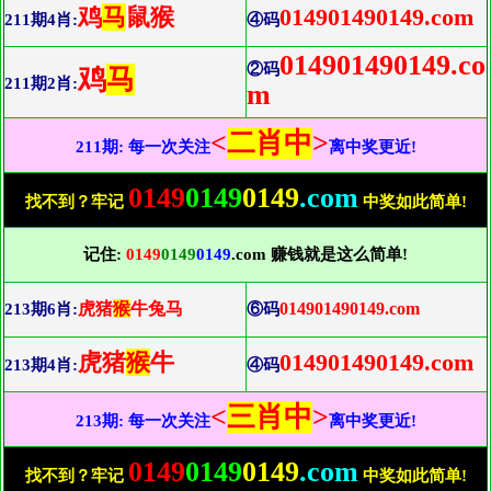
鸡
马
鼠猴
014901490149.com
211期4肖:
④码
014901490149.co
②码
鸡
马
211期2肖:
m
<
二肖中
>
211期: 每一次关注
离中奖更近!
0149
0149
0149
.com
找不到？牢记
中奖如此简单!
记住:
0149
0149
0149
.com 赚钱就是这么简单!
虎猪
猴
牛兔马
014901490149.com
213期6肖:
⑥码
虎猪
猴
牛
014901490149.com
213期4肖:
④码
<
三肖中
>
213期: 每一次关注
离中奖更近!
0149
0149
0149
.com
找不到？牢记
中奖如此简单!