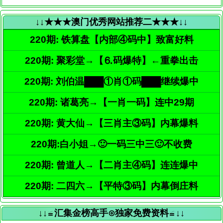
↓↓★★★澳门优秀网站推荐二★★★↓↓
220期: 铁算盘【内部④码中】致富好料
220期: 聚彩堂→【⒍码爆特】←重拳出击
220期: 刘伯温███①肖①码███继续爆中
220期: 诸葛亮→【一肖一码】连中29期
220期: 黄大仙→【三肖主③码】内幕爆料
220期:白小姐→🙂一码三中三🙂不收费
220期: 曾道人→【二肖主④码】连连爆中
220期: 二四六→【平特③码】内幕倒庄料
↓↓≌汇集金榜高手⊙独家免费资料≌↓↓