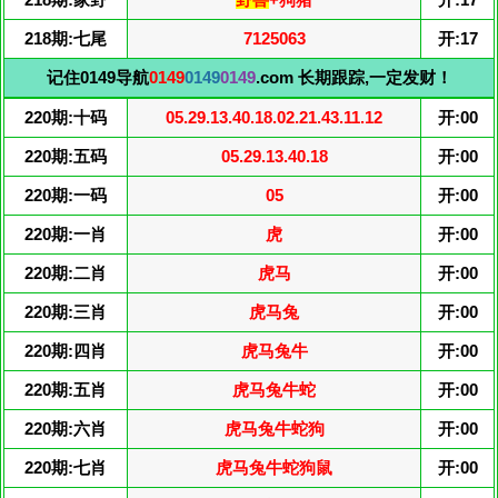
218期:家野
野兽
+狗猪
开:17
218期:七尾
7125063
开:17
记住0149导航
0149
0149
0149
.com 长期跟踪,一定发财！
220期:十码
05.29.13.40.18.02.21.43.11.12
开:00
220期:五码
05.29.13.40.18
开:00
220期:一码
05
开:00
220期:一肖
虎
开:00
220期:二肖
虎马
开:00
220期:三肖
虎马兔
开:00
220期:四肖
虎马兔牛
开:00
220期:五肖
虎马兔牛蛇
开:00
220期:六肖
虎马兔牛蛇狗
开:00
220期:七肖
虎马兔牛蛇狗鼠
开:00