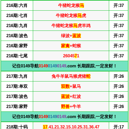
216期:六肖
牛猪蛇龙猴
马
开:37
216期:七肖
牛猪蛇龙猴
马
虎
开:37
216期:九肖
牛猪蛇龙猴
马
虎羊鸡
开:37
216期:波色
绿波+
蓝波
开:37
216期:家野
家禽
+蛇猴
开:37
216期:七尾
26045
7
1
开:37
记住0149导航
0149
0149
0149
.com 长期跟踪,一定发财！
217期:九肖
兔牛羊鼠马猴虎猪
蛇
开:26
217期:单双
双数
+鼠马
开:26
217期:波色
蓝波
+红波
开:26
217期:家野
野兽
+牛羊
开:26
记住0149导航
0149
0149
0149
.com 长期跟踪,一定发财！
218期:十码
17
.41.21.32.15.10.25.31.36.47
开:17