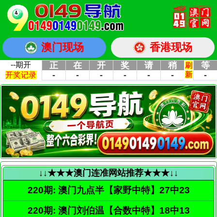
澳门现场
香港现场
↓↓★★★澳门连准网站推荐★★★↓↓
220期: 澳门九点半【家野中特】27中23
220期: 澳门刘伯温【合数中特】18中13