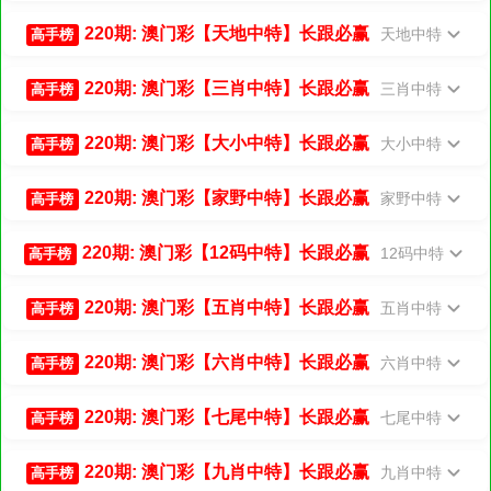
220期: 澳门彩【天地中特】长跟必赢
天地中特
高手榜
220期: 澳门彩【三肖中特】长跟必赢
三肖中特
高手榜
220期: 澳门彩【大小中特】长跟必赢
大小中特
高手榜
220期: 澳门彩【家野中特】长跟必赢
家野中特
高手榜
220期: 澳门彩【12码中特】长跟必赢
12码中特
高手榜
220期: 澳门彩【五肖中特】长跟必赢
五肖中特
高手榜
220期: 澳门彩【六肖中特】长跟必赢
六肖中特
高手榜
220期: 澳门彩【七尾中特】长跟必赢
七尾中特
高手榜
220期: 澳门彩【九肖中特】长跟必赢
九肖中特
高手榜