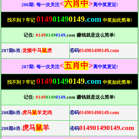
<
六肖中
>
206期: 每一次关注
离中奖更近!
0149
0149
0149
.com
找不到？牢记
中奖如此简单!
记住:
0149
0149
0149
.com 赚钱就是这么简单!
龙猴牛马
鼠
虎
014901490149.com
207期6肖:
⑥码
<
五肖中
>
207期: 每一次关注
离中奖更近!
0149
0149
0149
.com
找不到？牢记
中奖如此简单!
记住:
0149
0149
0149
.com 赚钱就是这么简单!
虎马
鼠
羊龙鸡
014901490149.com
208期6肖:
⑥码
虎马
鼠
羊
014901490149.com
208期4肖:
④码