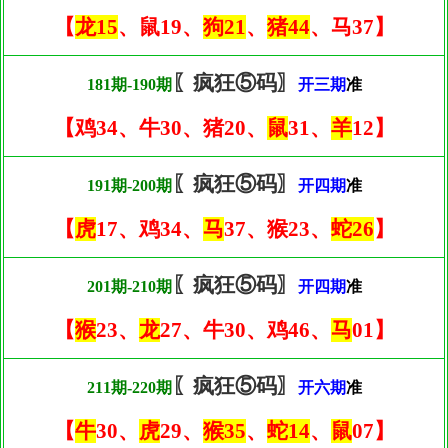
【
龙15
、鼠19、
狗21
、
猪44
、马37】
〖疯狂⑤码〗
181期-190期
开三期
准
【鸡34、牛30、猪20、
鼠
31、
羊
12】
〖疯狂⑤码〗
191期-200期
开四期
准
【
虎
17、鸡34、
马
37、猴23、
蛇26
】
〖疯狂⑤码〗
201期-210期
开四期
准
【
猴
23、
龙
27、牛30、鸡46、
马
01】
〖疯狂⑤码〗
211期-220期
开六期
准
【
牛
30、
虎
29、
猴35
、
蛇14
、
鼠
07】