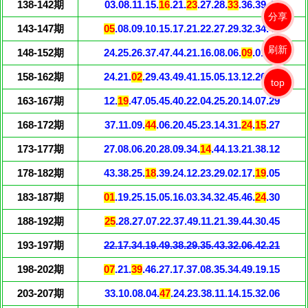
138-142期
03.08.11.15.
16
.21.
23
.27.28.
33
.36.39.46
分享
143-147期
05
.08.09.10.15.17.21.22.27.29.32.34.45
刷新
148-152期
24.25.26.37.47.44.21.16.08.06.
09
.01.15
158-162期
24.21.
02
.29.43.49.41.15.05.13.12.20.04
top
163-167期
12.
19
.47.05.45.40.22.04.25.20.14.07.29
168-172期
37.11.09.
44
.06.20.45.23.14.31.
24
.
15
.27
173-177期
27.08.06.20.28.09.34.
14
.44.13.21.38.12
178-182期
43.38.25.
18
.39.24.12.23.29.02.17.
19
.05
183-187期
01
.19.25.15.05.16.03.34.32.45.46.
24
.30
188-192期
25
.28.27.07.22.37.49.11.21.39.44.30.45
193-197期
22.17.34.19.49.38.29.35.43.32.06.42.21
198-202期
07
.21.
39
.46.27.17.37.08.35.34.49.19.15
203-207期
33.10.08.04.
47
.24.23.38.11.14.15.32.06