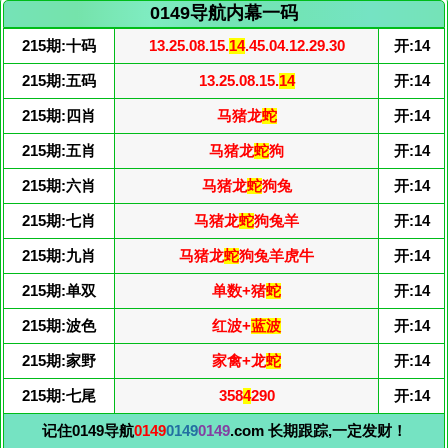
0149导航内幕一码
215期:十码
13.25.08.15.
14
.45.04.12.29.30
开:14
215期:五码
13.25.08.15.
14
开:14
215期:四肖
马猪龙
蛇
开:14
215期:五肖
马猪龙
蛇
狗
开:14
215期:六肖
马猪龙
蛇
狗兔
开:14
215期:七肖
马猪龙
蛇
狗兔羊
开:14
215期:九肖
马猪龙
蛇
狗兔羊虎牛
开:14
215期:单双
单数+猪
蛇
开:14
215期:波色
红波+
蓝波
开:14
215期:家野
家禽+龙
蛇
开:14
215期:七尾
358
4
290
开:14
记住0149导航
0149
0149
0149
.com 长期跟踪,一定发财！