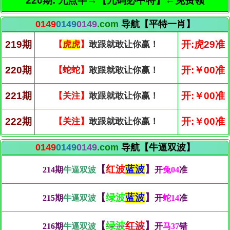
220期: 九点半→【九码必中特】←免费领
0149
0149
0149
.com
导航【平特一肖】
219期
开:虎29准
【
虎虎
】
敢跟就敢让你赢！
220期
开:￥00准
【蛇蛇】
敢跟就敢让你赢！
221期
开:￥00准
【关注】
敢跟就敢让你赢！
222期
开:￥00准
【关注】
敢跟就敢让你赢！
0149
0149
0149
.com
导航【牛逼双波】
【
红波
蓝波
】
214期
牛逼双波
开
兔04
准
【
绿波
蓝波
】
215期
牛逼双波
开
蛇14
准
【
绿波
红波
】
216期
牛逼双波
开
马37
错