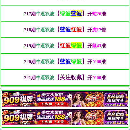
【
绿波
蓝波
】
217期
牛逼双波
开
蛇26
准
【
蓝波
红波
】
218期
牛逼双波
开
虎17
错
【
红波
绿波
】
219期
牛逼双波
开
鼠43
准
【
蓝波
绿波
】
220期
牛逼双波
开
？00
准
【关注收藏】
221期
牛逼双波
开
？00
准